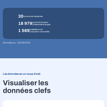
30
communes desservies
18 979
points de livraison
d\'électricité et de gaz
1 589
installations de
production raccordées
Données au : 22/09/2025
Les données en un coup d’oeil
Visualiser les
données clefs